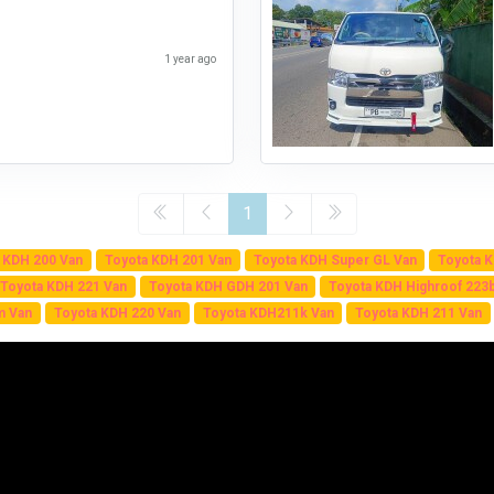
1 year ago
1
 KDH 200 Van
Toyota KDH 201 Van
Toyota KDH Super GL Van
Toyota K
Toyota KDH 221 Van
Toyota KDH GDH 201 Van
Toyota KDH Highroof 223
m Van
Toyota KDH 220 Van
Toyota KDH211k Van
Toyota KDH 211 Van