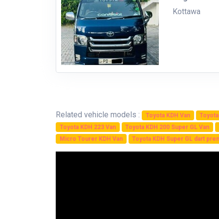
Kottawa
Related vehicle models :
Toyota KDH Van
Toyota
Toyota KDH 223 Van
Toyota KDH 200 Super GL Van
Micro Tourer KDH Van
Toyota KDH Super GL dart pre