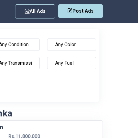
Post Ads
All Ads
nka
an
Rs.11,800,000