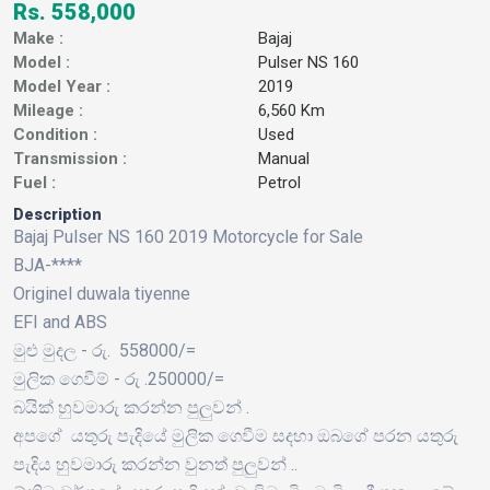
Rs. 558,000
Make :
Bajaj
Model :
Pulser NS 160
Model Year :
2019
Mileage :
6,560 Km
Condition :
Used
Transmission :
Manual
Fuel :
Petrol
Description
Bajaj Pulser NS 160 2019 Motorcycle for Sale
BJA-****
Originel duwala tiyenne
EFI and ABS
මුළු මුදල - රු. 558000/=
මුලික ගෙවීම් - රු .250000/=
බයික් හුවමාරු කරන්න පුලුවන් .
අපගේ යතුරු පැදියේ මුලික ගෙවීම සදහා ඔබගේ පරන යතුරු
පැදිය හුවමාරු කරන්න වුනත් පුලුවන් ..